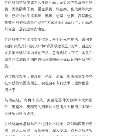
世绘林自主研发成功70多款产品，涵盖营养盐及有机物
类、无机阴离子类、重金属类、综合类、集成类等六大
类。已取得化学需氧量、氨氮、总磷、总氮、高锰酸盐
指数和总有机碳等产品的“国家环保产品认证”；产品系
列齐全，居行业领先地位。
世绘林生产的水质监测仪器，基于分光光度法、采用专
有的“背景光补偿机制”和“背景吸收校正”技术，自主研
发多项全球和国内首创产品、总有机碳（TOC）水质在
线自动监测仪为国内首批获得国家环保认证的创新型产
品。
通过技术攻关，在浊度、色度、高氯，地表水等复杂特
征水质的场景应用上，实现自有专利技术，达到世界一
流水平。
与供应链厂商协作攻关、关键元器件无故障率大大提
升。更精准、更稳定的测量技术已满足大批用户实现一
次性项目验收通过。
世绘林始终坚持与用户进行技术对接、及时响应用户要
求，以人工智能、云端服务、深入现场、点对点解决客