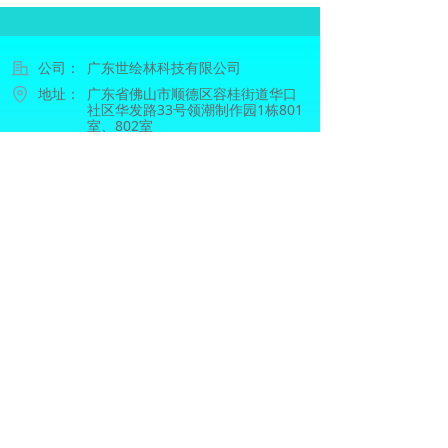
公司：
广东世绘林科技有限公司
地址：
广东省佛山市顺德区容桂街道华口
社区华发路33号领潮制作园1栋801
室、802室
电话：
13632885902
邮箱：
svoln@svoln.com
网址：
www.svoln.com
微信公众号
友情链接
：