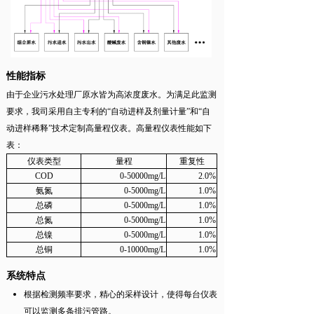
性能指标
由于企业污水处理厂原水皆为高浓度废水。为满足此监测
要求，我司采用自主专利的“自动进样及剂量计量”和“自
动进样稀释”技术定制高量程仪表。高量程仪表性能如下
表：
仪表类型
量程
重复性
COD
0-50000mg/L
2.0%
氨氮
0-5000mg/L
1.0%
总磷
0-5000mg/L
1.0%
总氮
0-5000mg/L
1.0%
总镍
0-5000mg/L
1.0%
总铜
0-10000mg/L
1.0%
系统特点
根据检测频率要求，精心的采样设计，使得每台仪表
可以监测多条排污管路。