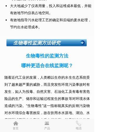
大大地减少了仪表用量，投入和运维成本最低，并能
有效地节约仪表占地空间。
有效地指导污水处理工艺的确定和后端的废水处理，
节约出水处理成本。
生物毒性监测方法研究
生物毒性的监测方法
哪种更适合在线监测呢？
随着近代工业的发展，人类赖以生存的水生生态系统受
到了越来越严重的威胁，而且突发性环境污染事故时有
发生，如人为投毒、自然灾害、石油化工及有毒有害危
险品的生产、储存和运输过程发生的事故等对环境水体
造成的污染。“生物毒性”这一指标能真实的反映污染物
对水环境综合毒害效应，故在饮用水水源地、湖泊、水
库等区域开展生物毒性水质在线监测，能及时有效的保
낀
뀵
ꂅ
障人民的生命安全，维护社会安定。
首页
产品
电话